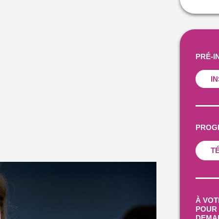
PRÉ-I
I
PROG
T
À VOT
POUR 
DEMA