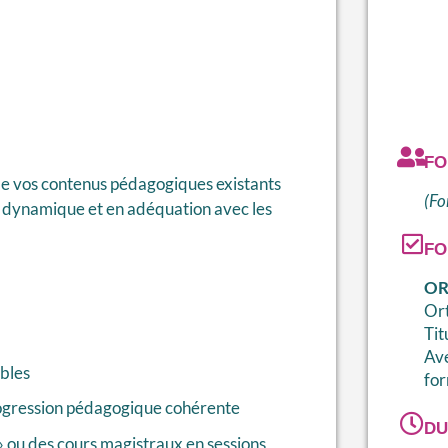
FO
de vos contenus pédagogiques existants
(Fo
, dynamique et en adéquation avec les
FO
OR
Ort
Tit
Ave
ables
fo
ogression pédagogique cohérente
DU
 ou des cours magistraux en sessions