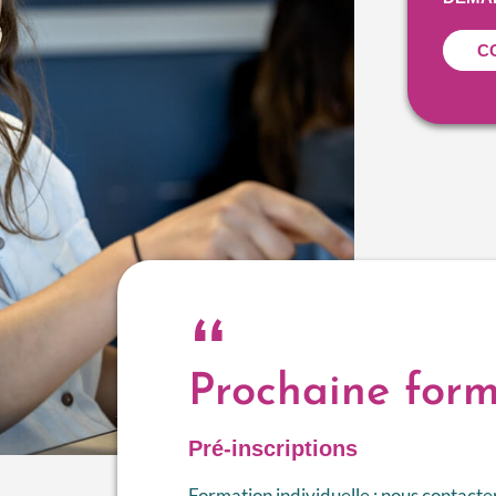
C
“
Prochaine form
Pré-inscriptions
Formation individuelle : nous contacte