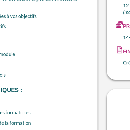
12
(mo
s à vos objectifs
ifs
PR
14
FI
 module
Cré
ois
IQUES :
 les formatrices
de la formation